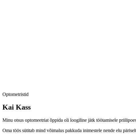
Optometristid
Kai Kass
Minu otsus optomeetriat õppida oli loogiline jätk töötamisele priilipoes
Oma töös sütitab mind võimalus pakkuda inimestele nende elu päriselt 