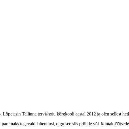
. Lõpetasin Tallinna tervishoiu kõrgkooli aastal 2012 ja olen sellest hetk
paremaks tegevaid lahendusi, olgu see siis prillide või kontaktläätsed