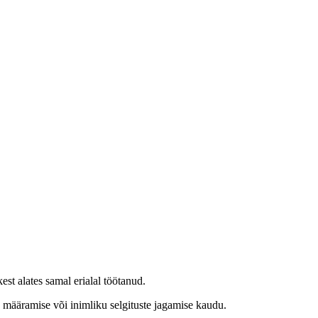
est alates samal erialal töötanud.
e määramise või inimliku selgituste jagamise kaudu.