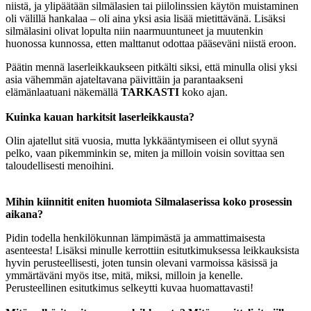
niistä, ja ylipäätään silmälasien tai piilolinssien käytön muistaminen
oli välillä hankalaa – oli aina yksi asia lisää mietittävänä. Lisäksi
silmälasini olivat lopulta niin naarmuuntuneet ja muutenkin
huonossa kunnossa, etten malttanut odottaa pääseväni niistä eroon.
Päätin mennä laserleikkaukseen pitkälti siksi, että minulla olisi yksi
asia vähemmän ajateltavana päivittäin ja parantaakseni
elämänlaatuani näkemällä
TARKASTI
koko ajan.
Kuinka kauan harkitsit laserleikkausta?
Olin ajatellut sitä vuosia, mutta lykkääntymiseen ei ollut syynä
pelko, vaan pikemminkin se, miten ja milloin voisin sovittaa sen
taloudellisesti menoihini.
Mihin kiinnitit eniten huomiota Silmalaserissa koko prosessin
aikana?
Pidin todella henkilökunnan lämpimästä ja ammattimaisesta
asenteesta! Lisäksi minulle kerrottiin esitutkimuksessa leikkauksista
hyvin perusteellisesti, joten tunsin olevani varmoissa käsissä ja
ymmärtäväni myös itse, mitä, miksi, milloin ja kenelle.
Perusteellinen esitutkimus selkeytti kuvaa huomattavasti!