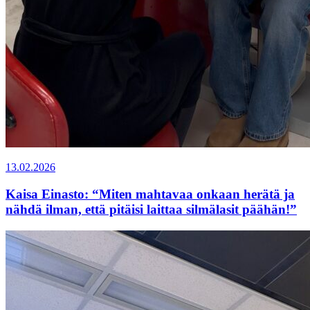
13.02.2026
Kaisa Einasto: “Miten mahtavaa onkaan herätä ja
nähdä ilman, että pitäisi laittaa silmälasit päähän!”