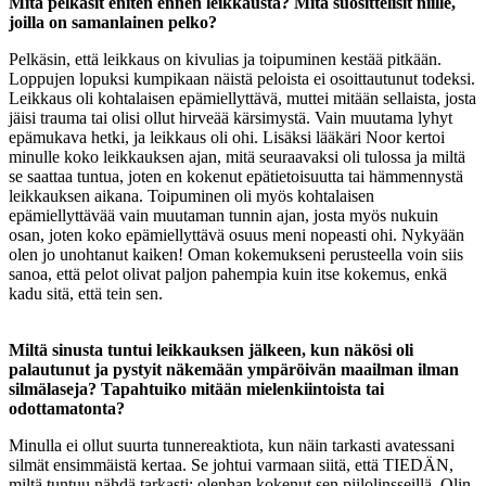
Mitä pelkäsit eniten ennen leikkausta? Mitä suosittelisit niille,
joilla on samanlainen pelko?
Pelkäsin, että leikkaus on kivulias ja toipuminen kestää pitkään.
Loppujen lopuksi kumpikaan näistä peloista ei osoittautunut todeksi.
Leikkaus oli kohtalaisen epämiellyttävä, muttei mitään sellaista, josta
jäisi trauma tai olisi ollut hirveää kärsimystä. Vain muutama lyhyt
epämukava hetki, ja leikkaus oli ohi. Lisäksi lääkäri Noor kertoi
minulle koko leikkauksen ajan, mitä seuraavaksi oli tulossa ja miltä
se saattaa tuntua, joten en kokenut epätietoisuutta tai hämmennystä
leikkauksen aikana. Toipuminen oli myös kohtalaisen
epämiellyttävää vain muutaman tunnin ajan, josta myös nukuin
osan, joten koko epämiellyttävä osuus meni nopeasti ohi. Nykyään
olen jo unohtanut kaiken! Oman kokemukseni perusteella voin siis
sanoa, että pelot olivat paljon pahempia kuin itse kokemus, enkä
kadu sitä, että tein sen.
Miltä sinusta tuntui leikkauksen jälkeen, kun näkösi oli
palautunut ja pystyit näkemään ympäröivän maailman ilman
silmälaseja? Tapahtuiko mitään mielenkiintoista tai
odottamatonta?
Minulla ei ollut suurta tunnereaktiota, kun näin tarkasti avatessani
silmät ensimmäistä kertaa. Se johtui varmaan siitä, että TIEDÄN,
miltä tuntuu nähdä tarkasti: olenhan kokenut sen piilolinsseillä. Olin