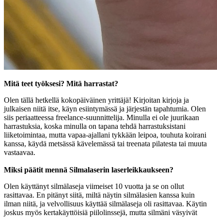
Mitä teet työksesi? Mitä harrastat?
Olen tällä hetkellä kokopäiväinen yrittäjä! Kirjoitan kirjoja ja
julkaisen niitä itse, käyn esiintymässä ja järjestän tapahtumia. Olen
siis periaatteessa freelance-suunnittelija. Minulla ei ole juurikaan
harrastuksia, koska minulla on tapana tehdä harrastuksistani
liiketoimintaa, mutta vapaa-ajallani tykkään leipoa, touhuta koirani
kanssa, käydä metsässä kävelemässä tai treenata pilatesta tai muuta
vastaavaa.
Miksi päätit mennä Silmalaserin laserleikkaukseen?
Olen käyttänyt silmälaseja viimeiset 10 vuotta ja se on ollut
rasittavaa. En pitänyt siitä, miltä näytin silmälasien kanssa kuin
ilman niitä, ja velvollisuus käyttää silmälaseja oli rasittavaa. Käytin
joskus myös kertakäyttöisiä piilolinssejä, mutta silmäni väsyivät