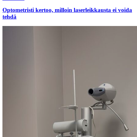
Optometristi kertoo, milloin laserleikkausta ei voida
tehdä