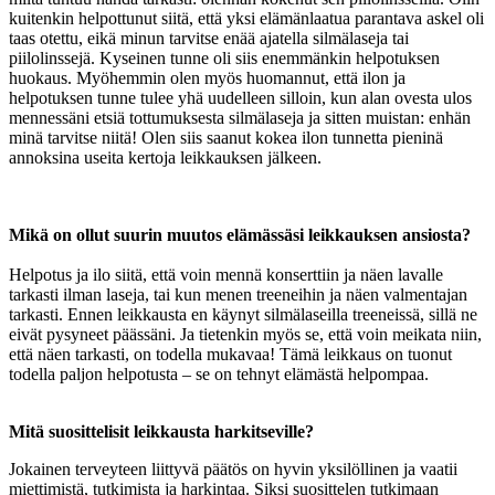
kuitenkin helpottunut siitä, että yksi elämänlaatua parantava askel oli
taas otettu, eikä minun tarvitse enää ajatella silmälaseja tai
piilolinssejä. Kyseinen tunne oli siis enemmänkin helpotuksen
huokaus. Myöhemmin olen myös huomannut, että ilon ja
helpotuksen tunne tulee yhä uudelleen silloin, kun alan ovesta ulos
mennessäni etsiä tottumuksesta silmälaseja ja sitten muistan: enhän
minä tarvitse niitä! Olen siis saanut kokea ilon tunnetta pieninä
annoksina useita kertoja leikkauksen jälkeen.
Mikä on ollut suurin muutos elämässäsi leikkauksen ansiosta?
Helpotus ja ilo siitä, että voin mennä konserttiin ja näen lavalle
tarkasti ilman laseja, tai kun menen treeneihin ja näen valmentajan
tarkasti. Ennen leikkausta en käynyt silmälaseilla treeneissä, sillä ne
eivät pysyneet päässäni. Ja tietenkin myös se, että voin meikata niin,
että näen tarkasti, on todella mukavaa! Tämä leikkaus on tuonut
todella paljon helpotusta – se on tehnyt elämästä helpompaa.
Mitä suosittelisit leikkausta harkitseville?
Jokainen terveyteen liittyvä päätös on hyvin yksilöllinen ja vaatii
miettimistä, tutkimista ja harkintaa. Siksi suosittelen tutkimaan