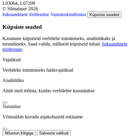
L03064, L07299
© Silmalaser 2026
Isikuandmete töötlemine
Vastutuskindlustus
Küpsiste seaded
Küpsiste seaded
Kasutame küpsiseid veebilehe toimimiseks, analüütikaks ja
turunduseks. Saad valida, milliseid küpsiseid lubad.
Isikuandmete
töötlemine
Vajalikud
Veebilehe toimimiseks hädavajalikud
Analüütika
Aitab meil mõista, kuidas veebilehte kasutatakse
Turundus
Võimaldab kuvada asjakohaseid reklaame
Nõustun kõigiga
Salvesta valikud