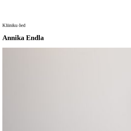
Kliiniku õed
Annika Endla