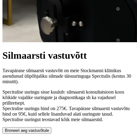
Silmaarsti vastuvõtt
Tavapärane silmaarsti vastuvõtt on meie Stockmanni kliinikus
asendunud ülipõhjaliku silmade täisuuringuga Spectralis (kestus 30
minutit).
Spectralise uuringu sisse kuulub: silmaarsti konsultatsioon koos
kõikide vajalike uuringute ja diagnostikaga sh ka vajadusel
prilliretsept.
Spectralise uuringu hind on 275€. Tavapärase silmaarsti vastuvõtu
hind on 95€, kuid sellele lisanduvad alati uuringute tasud.
Spectralise uuringut teostavad kõik meie silmaarstid.
Broneeri aeg vastuvõtule