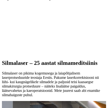
Silmalaser – 25 aastat silmameditsiinis
Silmalaser on pikima kogemusega ja laiapõhjalisem
laserprotseduuride teostaja Eestis. Pakume laserkorrektsiooni nii
lühi- kui kaugnägelikele silmadele ja paljusid teisi kaasaegse
silmakirurgia protseduure – näiteks lisaläätse paigaldus,
läätsevahetus ja kaeoperatsioonid. Meie juurest saab abi enamike
silmahaiguste puhul.